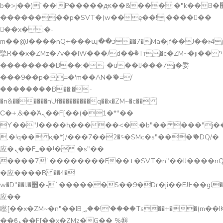
b�>j��)΄��!P�����ԫ��&���;�"k��B�޶�}
��������p�SVT�(w��ę��!j������
��x�;�-
m��@J����nQ+���պ��כ��7�Ma�jf��J��ͱ4j���Ѳ�
撆R��x�ZMz�7v��IW���/d��ٞ�Тז�c�ZM~�ji�� ߒ��sQz�����Ԡ��DW��3�De�n"��M�+/
��������B��:�-�u��IJ���7j�委
���9��p�=�'m��AN�ޭ�=/
��������B��:�-
�n&������nUf���������q��x�ZM~�
c��
Ϲ�+,&��Ὰܢ��F[��(�1�*"��
ϒ��"J����ԧ�����<�;�b"�� ���"j�����ܢ��
,�!q�� қ�*]/���؝�2��7�SMc�s"���ޭ�DQ/�
应�ܢ��F_��!� :�s"��
����7`��������F��+�SVT�n"��IJ����nQ
�应����B ��4�
w�D"��IJ�׭�-`������S��9�Dr�ji��EJ߅��gJ�
应��
矁[��x�ZM~�n"��IB؃��!'����Тѕ��+��(m��IK�ʭ�/|
��ϐܢ��F[��x�ZMz�G�� %嬩