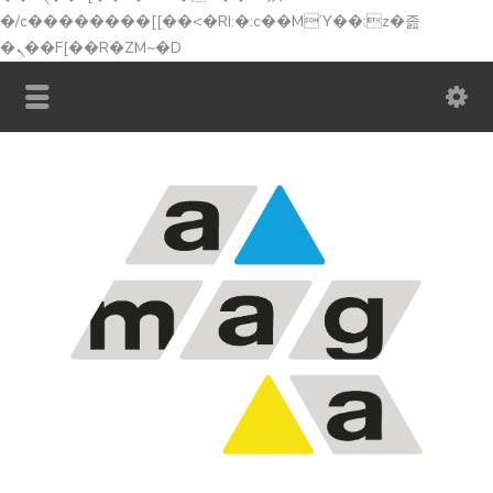
�/c��������[[��<�RI:�:c��MΎ��:z�졾
�ܢ��F[��R�ZM~�D