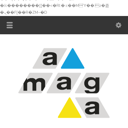
�/c��������[[��<�RI:�:c��MΎ��:z�졾
�ܢ��F[��R�ZM~�D