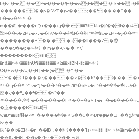
b�>j��)΄��!P�����ԫ��&���;�"k��B�޶�}
��������p�SVT�(w��ę��!j������
��x�;�-
m��@J����nQ+���պ��כ��7�Ma�jf��J��ͱ4j���Ѳ�
撆R��x�ZMz�7v��IW���/d��ٞ�Тז�c�ZM~�ji�� ߒ��sQz�����Ԡ��DW��3�De�n"��M�+/
��������B��:�-�u��IJ���7j�委
���9��p�=�'m��AN�ޭ�=/
��������B��:�-
�n&������nUf���������q��x�ZM~�
c��
Ϲ�+,&��Ὰܢ��F[��(�1�*"��
ϒ��"J����ԧ�����<�;�b"�� ���"j�����ܢ��
,�!q�� қ�*]/���؝�2��7�SMc�s"���ޭ�DQ/�
应�ܢ��F_��!� :�s"��
����7`��������F��+�SVT�n"��IJ����nQ
�应����B ��4�
w�D"��IJ�׭�-`������S��9�Dr�ji��EJ߅��gJ�
应��
矁[��x�ZM~�n"��IB؃��!'����Тѕ��+��(m��IK�ʭ�/|
��ϐܢ��F[��x�ZMz�G�� %嬩