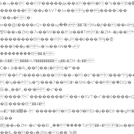
b�>j��)΄��!P�����ԫ��&���;�"k��B�޶�}
��������p�SVT�(w��ę��!j������
��x�;�-
m��@J����nQ+���պ��כ��7�Ma�jf��J��ͱ4j���Ѳ�
撆R��x�ZMz�7v��IW���/d��ٞ�Тז�c�ZM~�ji�� ߒ��sQz�����Ԡ��DW��3�De�n"��M�+/
��������B��:�-�u��IJ���7j�委
���9��p�=�'m��AN�ޭ�=/
��������B��:�-
�n&������nUf���������q��x�ZM~�
c��
Ϲ�+,&��Ὰܢ��F[��(�1�*"��
ϒ��"J����ԧ�����<�;�b"�� ���"j�����ܢ��
,�!q�� қ�*]/���؝�2��7�SMc�s"���ޭ�DQ/�
应�ܢ��F_��!� :�s"��
����7`��������F��+�SVT�n"��IJ����nQ
�应����B ��4�
w�D"��IJ�׭�-`������S��9�Dr�ji��EJ߅��gJ�
应��
矁[��x�ZM~�n"��IB؃��!'����Тѕ��+��(m��IK�ʭ�/|
��ϐܢ��F[��x�ZMz�G�� %嬩