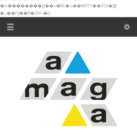
�/c��������[[��<�RI:�:c��MΎ��:z�졾
�ܢ��F[��R�ZM~�D