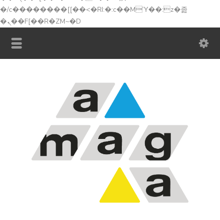
�/c��������[[��<�RI:�:c��MΎ��:z�졾
�ܢ��F[��R�ZM~�D