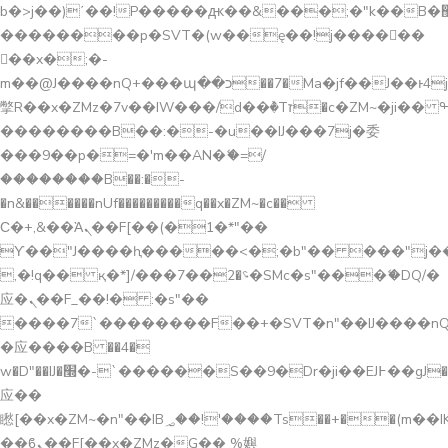
b�>j��)΄��!P�����ԫ��&���;�"k��B�޶�}
��������p�SVT�(w��ę��!j������
��x�;�-
m��@J����nQ+���պ��כ��7�Ma�jf��J��ͱ4j���Ѳ�
撆R��x�ZMz�7v��IW���/d��ٞ�Тז�c�ZM~�ji�� ߒ��sQz�����Ԡ��DW��3�De�n"��M�+/
��������B��:�-�u��IJ���7j�委
���9��p�=�'m��AN�ޭ�=/
��������B��:�-
�n&������nUf���������q��x�ZM~�
c��
Ϲ�+,&��Ὰܢ��F[��(�1�*"��
ϒ��"J����ԧ�����<�;�b"�� ���"j�����ܢ��
,�!q�� қ�*]/���؝�2��7�SMc�s"���ޭ�DQ/�
应�ܢ��F_��!� :�s"��
����7`��������F��+�SVT�n"��IJ����nQ
�应����B ��4�
w�D"��IJ�׭�-`������S��9�Dr�ji��EJ߅��gJ�
应��
矁[��x�ZM~�n"��IB؃��!'����Тѕ��+��(m��IK�ʭ�/|
��ϐܢ��F[��x�ZMz�G�� %嬩