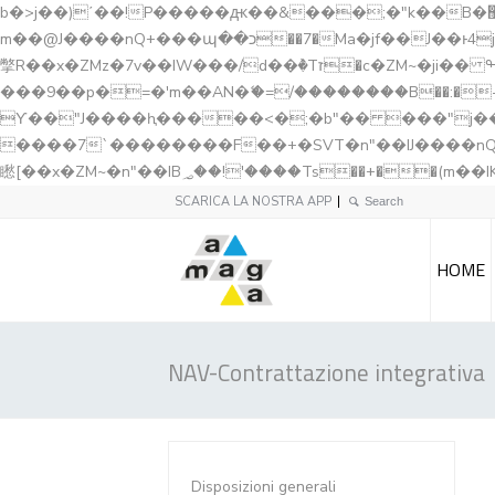
b�>j��)΄��!P�����ԫ��&���;�"k��B�޶�}��������p�SVT�(w��ę��!j������ ��x�;�-
m��@J����nQ+���պ��כ��7�Ma�jf��J��ͱ4j���Ѳ�
撆R��x�ZMz�7v��IW���/d��ٞ�Тז�c�ZM~�ji�� ߒ��sQz�����Ԡ��DW��3�De�n"��M�+/��������B��:�-�u��IJ���7j�委
���9��p�=�'m��AN�ޭ�=/��������B��:�-�n&�
ϒ��"J����ԧ�����<�;�b"�� ���"j�����ܢ��F[��x� ,�!q�� қ�*]/���؝�2��7�SMc�s"���ޭ�DQ/�应�ܢ��F_
����7`��������F��+�SVT�n"��IJ����nQ/�应����B ��4� w�D"��IJ�׭�-
SCARICA LA NOSTRA APP
HOME
NAV-Contrattazione integrativa
Disposizioni generali