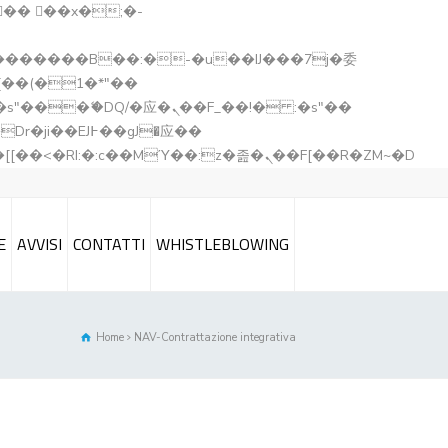
矁[��x�ZM~�n"��IB؃��!'����Тѕ��+��(m��IK�ʭ�/|��ϐܢ��F[��x�ZMz�G�� %嬩�/c��������[[��<�RI:�:c��MΎ��:z�졾�ܢ��F[��R�ZM~�D
E
AVVISI
CONTATTI
WHISTLEBLOWING
Home
NAV-Contrattazione integrativa