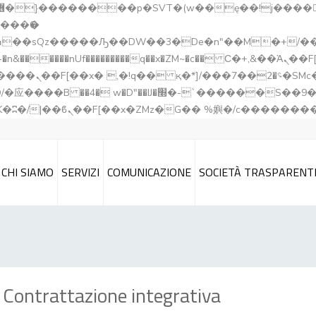
�����nUf���������q��x�ZM~�
c�� Ϲ�+,&��Ὰܢ��F[��(�1�*"��
��!� :�s"��
`������S��9�Dr�ji��EJ߅��gJ�应��
CHI SIAMO
SERVIZI
COMUNICAZIONE
SOCIETÀ TRASPARENT
Contrattazione integrativa