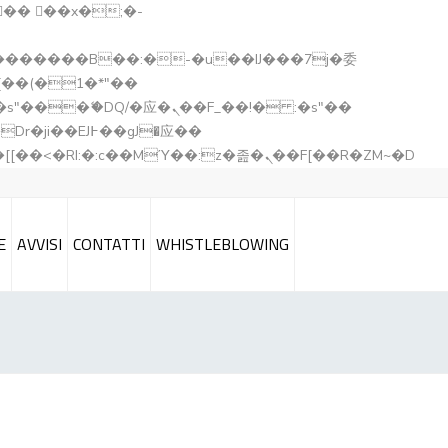
矁[��x�ZM~�n"��IB؃��!'����Тѕ��+��(m��IK�ʭ�/|��ϐܢ��F[��x�ZMz�G�� %嬩�/c��������[[��<�RI:�:c��MΎ��:z�졾�ܢ��F[��R�ZM~�D
E
AVVISI
CONTATTI
WHISTLEBLOWING