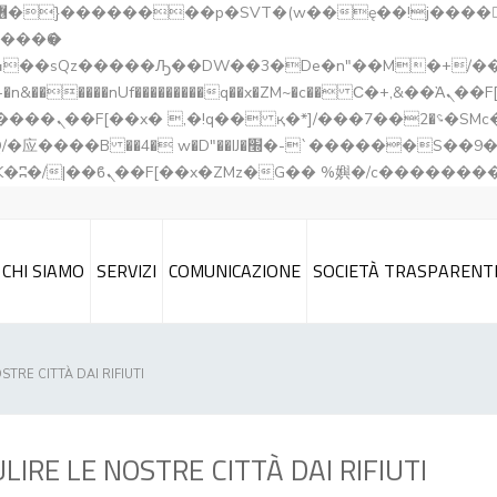
�����nUf���������q��x�ZM~�
c�� Ϲ�+,&��Ὰܢ��F[��(�1�*"��
��!� :�s"��
`������S��9�Dr�ji��EJ߅��gJ�应��
CHI SIAMO
SERVIZI
COMUNICAZIONE
SOCIETÀ TRASPARENT
STRE CITTÀ DAI RIFIUTI
LIRE LE NOSTRE CITTÀ DAI RIFIUTI