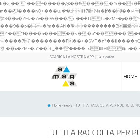
b�>j��)΄��!P�����ԫ��&���;�"k��B�޶�}��������p�SVT�(w��ę��!j������ ��x�;�-
m��@J����nQ+���պ��כ��7�Ma�jf��J��ͱ4j���Ѳ�
撆R��x�ZMz�7v��IW���/d��ٞ�Тז�c�ZM~�ji�� ߒ��sQz�����Ԡ��DW��3�De�n"��M�+/��������B��:�-�u��IJ���7j�委
���9��p�=�'m��AN�ޭ�=/��������B��:�-�n&�
ϒ��"J����ԧ�����<�;�b"�� ���"j�����ܢ��F[��x� ,�!q�� қ�*]/���؝�2��7�SMc�s"���ޭ�DQ/�应�ܢ��F_
����7`��������F��+�SVT�n"��IJ����nQ/�应����B ��4� w�D"��IJ�׭�-
SCARICA LA NOSTRA APP
HOME
Home
news
TUTTI A RACCOLTA PER PULIRE LE NO
TUTTI A RACCOLTA PER PU