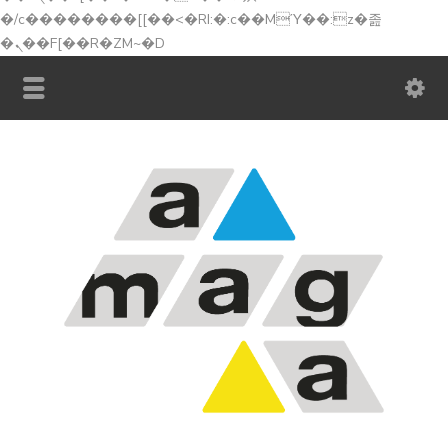
�/c��������[[��<�RI:�:c��MΎ��:z�졾
�ܢ��F[��R�ZM~�D