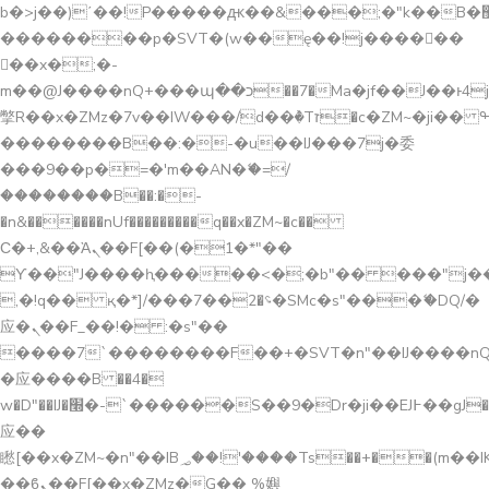
b�>j��)΄��!P�����ԫ��&���;�"k��B�޶�}
��������p�SVT�(w��ę��!j������
��x�;�-
m��@J����nQ+���պ��כ��7�Ma�jf��J��ͱ4j���Ѳ�
撆R��x�ZMz�7v��IW���/d��ٞ�Тז�c�ZM~�ji�� ߒ��sQz�����Ԡ��DW��3�De�n"��M�+/
��������B��:�-�u��IJ���7j�委
���9��p�=�'m��AN�ޭ�=/
��������B��:�-
�n&������nUf���������q��x�ZM~�
c��
Ϲ�+,&��Ὰܢ��F[��(�1�*"��
ϒ��"J����ԧ�����<�;�b"�� ���"j�����ܢ��
,�!q�� қ�*]/���؝�2��7�SMc�s"���ޭ�DQ/�
应�ܢ��F_��!� :�s"��
����7`��������F��+�SVT�n"��IJ����nQ
�应����B ��4�
w�D"��IJ�׭�-`������S��9�Dr�ji��EJ߅��gJ�
应��
矁[��x�ZM~�n"��IB؃��!'����Тѕ��+��(m��IK�ʭ�/|
��ϐܢ��F[��x�ZMz�G�� %嬩