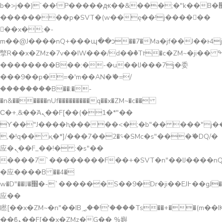
b�>j��)΄��!P�����ԫ��&���;�"k��B�޶�}
��������p�SVT�(w��ę��!j������
��x�;�-
m��@J����nQ+���պ��כ��7�Ma�jf��J��ͱ4j���Ѳ�
撆R��x�ZMz�7v��IW���/d��ٞ�Тז�c�ZM~�ji�� ߒ��sQz�����Ԡ��DW��3�De�n"��M�+/
��������B��:�-�u��IJ���7j�委
���9��p�=�'m��AN�ޭ�=/
��������B��:�-
�n&������nUf���������q��x�ZM~�
c��
Ϲ�+,&��Ὰܢ��F[��(�1�*"��
ϒ��"J����ԧ�����<�;�b"�� ���"j�����ܢ��
,�!q�� қ�*]/���؝�2��7�SMc�s"���ޭ�DQ/�
应�ܢ��F_��!� :�s"��
����7`��������F��+�SVT�n"��IJ����nQ
�应����B ��4�
w�D"��IJ�׭�-`������S��9�Dr�ji��EJ߅��gJ�
应��
矁[��x�ZM~�n"��IB؃��!'����Тѕ��+��(m��IK�ʭ�/|
��ϐܢ��F[��x�ZMz�G�� %嬩