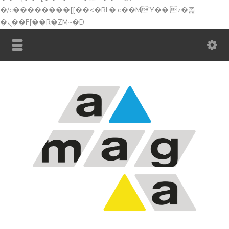
�/c��������[[��<�RI:�:c��MΎ��:z�졾
�ܢ��F[��R�ZM~�D