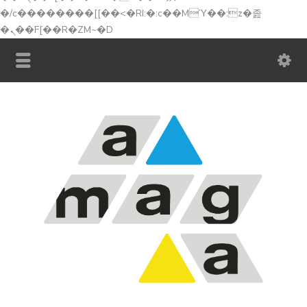
�/c��������[[��<�RI:�:c��MΎ��:z�졾
�ܢ��F[��R�ZM~�D