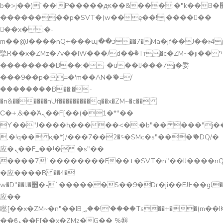
b�>j��)΄��!P�����ԫ��&���;�"k��B�޶�}
��������p�SVT�(w��ę��!j������
��x�;�-
m��@J����nQ+���պ��כ��7�Ma�jf��J��ͱ4j���Ѳ�
撆R��x�ZMz�7v��IW���/d��ٞ�Тז�c�ZM~�ji�� ߒ��sQz�����Ԡ��DW��3�De�n"��M�+/
��������B��:�-�u��IJ���7j�委
���9��p�=�'m��AN�ޭ�=/
��������B��:�-
�n&������nUf���������q��x�ZM~�
c��
Ϲ�+,&��Ὰܢ��F[��(�1�*"��
ϒ��"J����ԧ�����<�;�b"�� ���"j�����ܢ��
,�!q�� қ�*]/���؝�2��7�SMc�s"���ޭ�DQ/�
应�ܢ��F_��!� :�s"��
����7`��������F��+�SVT�n"��IJ����nQ
�应����B ��4�
w�D"��IJ�׭�-`������S��9�Dr�ji��EJ߅��gJ�
应��
矁[��x�ZM~�n"��IB؃��!'����Тѕ��+��(m��IK�ʭ�/|
��ϐܢ��F[��x�ZMz�G�� %嬩